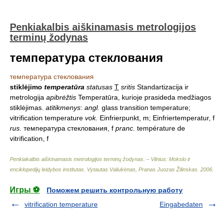
Penkiakalbis aiškinamasis metrologijos
terminų žodynas
температура стеклования
температура стеклования
stiklėjimo
temperatūra
statusas
T
sritis
Standartizacija ir
metrologija
apibrėžtis
Temperatūra, kurioje prasideda medžiagos
stiklėjimas.
atitikmenys
:
angl.
glass transition temperature;
vitrification temperature
vok.
Einfrierpunkt, m; Einfriertemperatur, f
rus.
температура стеклования, f
pranc.
température de
vitrification, f
Penkiakalbis aiškinamasis metrologijos terminų žodynas. – Vilnius: Mokslo ir
enciklopedijų leidybos institutas
.
Vytautas Valiukėnas, Pranas Juozas Žilinskas
.
2006
.
Игры ⚽
Поможем решить контрольную работу
vitrification temperature
Eingabedaten