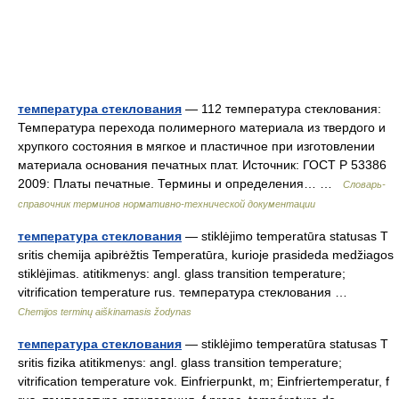
температура стеклования
— 112 температура стеклования:
Температура перехода полимерного материала из твердого и
хрупкого состояния в мягкое и пластичное при изготовлении
материала основания печатных плат. Источник: ГОСТ Р 53386
2009: Платы печатные. Термины и определения… …
Словарь-
справочник терминов нормативно-технической документации
температура стеклования
— stiklėjimo temperatūra statusas T
sritis chemija apibrėžtis Temperatūra, kurioje prasideda medžiagos
stiklėjimas. atitikmenys: angl. glass transition temperature;
vitrification temperature rus. температура стеклования …
Chemijos terminų aiškinamasis žodynas
температура стеклования
— stiklėjimo temperatūra statusas T
sritis fizika atitikmenys: angl. glass transition temperature;
vitrification temperature vok. Einfrierpunkt, m; Einfriertemperatur, f