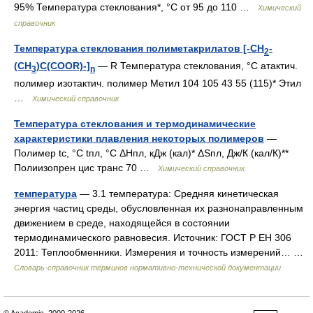
95% Температура стеклования*, °С от 95 до 110 …
Химический
справочник
Температура стеклования полиметакрилатов [-CH
-
2
(CH
)С(COOR)-]
— R Температура стеклования, °С атактич.
3
n
полимер изотактич. полимер Метил 104 105 43 55 (115)* Этил
…
Химический справочник
Температура стеклования и термодинамические
характеристики плавления некоторых полимеров
—
Полимер tс, °С tпл, °С ΔНпл, кДж (кал)* ΔSпл, Дж/К (кал/К)**
Полиизопрен цис транс 70 …
Химический справочник
температура
— 3.1 температура: Средняя кинетическая
энергия частиц среды, обусловленная их разнонаправленным
движением в среде, находящейся в состоянии
термодинамического равновесия. Источник: ГОСТ Р ЕН 306
2011: Теплообменники. Измерения и точность измерений… …
Словарь-справочник терминов нормативно-технической документации
© Academic, 2000-2026