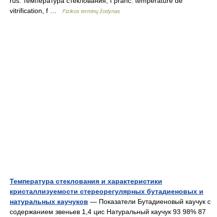
rus. температура стеклования, f pranc. température de
vitrification, f …
Fizikos terminų žodynas
Температура стеклования и характеристики
кристаллизуемости стереорегулярных бутадиеновых и
натуральных каучуков
— Показатели Бутадиеновый каучук с
содержанием звеньев 1,4 цис Натуральный каучук 93 98% 87